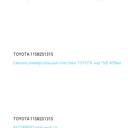
TOYOTA 1158251315
Смазка универсальная пластика TOYOTA аэр ПхВ 400мл
TOYOTA 1158251315
АНТИФРИЗ красный 1л.