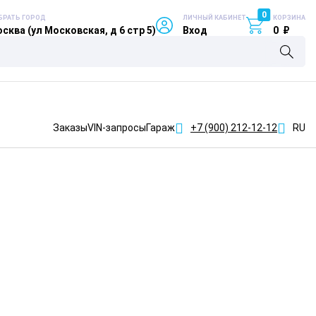
0
БРАТЬ ГОРОД
ЛИЧНЫЙ КАБИНЕТ
КОРЗИНА
сква (ул Московская, д 6 стр 5)
Вход
0
₽
Заказы
VIN-запросы
Гараж
+7 (900)
212-12-12
RU