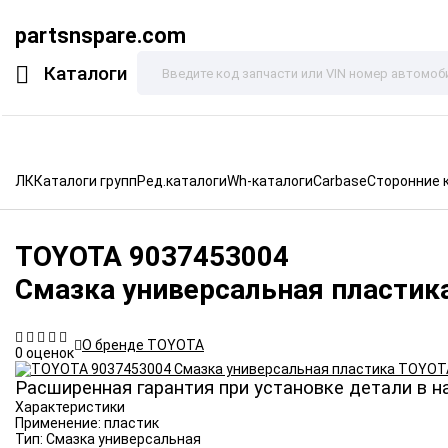
partsnspare.com
Каталоги
ЛК
Каталоги групп
Ред.каталоги
Wh-каталоги
Carbase
Сторонние 
TOYOTA
9037453004
Смазка универсальная пластик
О бренде TOYOTA
0 оценок
Расширенная гарантия при установке детали в н
Характеристики
Применение:
пластик
Тип:
Смазка универсальная