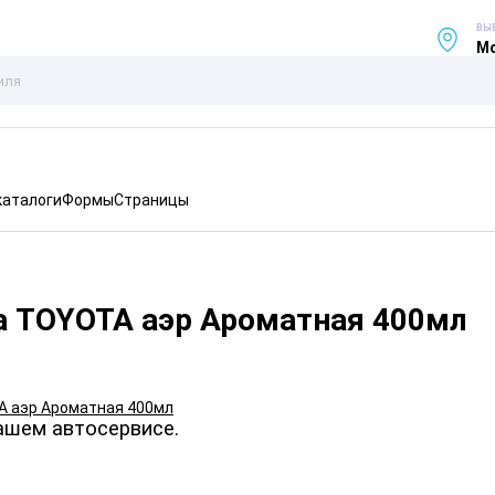
ВЫ
Мо
каталоги
Формы
Страницы
а TOYOTA аэр Ароматная 400мл
ашем автосервисе.