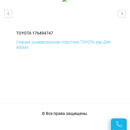
TOYOTA 176494747
TOY
БмД
Смазка универсальная пластика TOYOTA аэр ДиК
Сма
400мл
40
© Все права защищены.