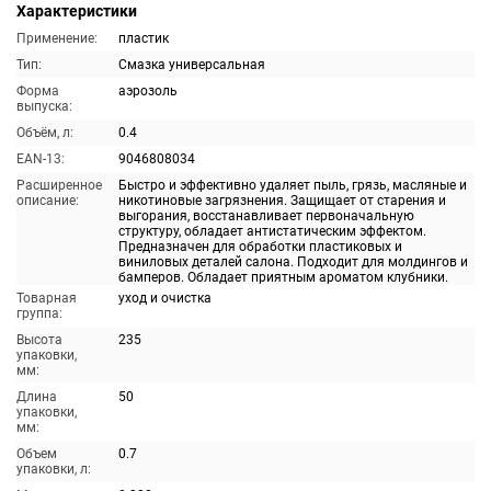
Характеристики
Применение:
пластик
Тип:
Смазка универсальная
Форма
аэрозоль
выпуска:
Объём, л:
0.4
EAN-13:
9046808034
Расширенное
Быстро и эффективно удаляет пыль, грязь, масляные и
описание:
никотиновые загрязнения. Защищает от старения и
выгорания, восстанавливает первоначальную
структуру, обладает антистатическим эффектом.
Предназначен для обработки пластиковых и
виниловых деталей салона. Подходит для молдингов и
бамперов. Обладает приятным ароматом клубники.
Товарная
уход и очистка
группа:
Высота
235
упаковки,
мм:
Длина
50
упаковки,
мм:
Объем
0.7
упаковки, л: