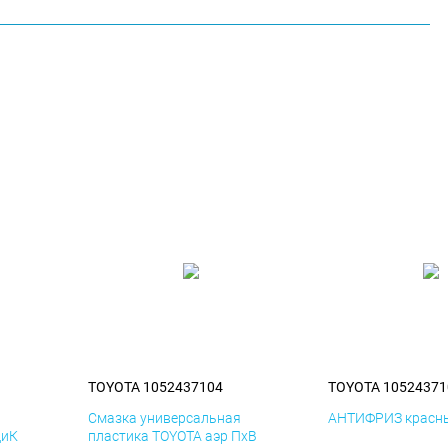
TOYOTA 1052437104
TOYOTA 10524371
я
Смазка универсальная
АНТИФРИЗ красны
ДиК
пластика TOYOTA аэр ПхВ