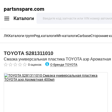
partsnspare.com
Каталоги
ЛК
Каталоги групп
Ред.каталоги
Wh-каталоги
Carbase
Сторонние к
TOYOTA
S281311010
Смазка универсальная пластика TOYOTA аэр Ароматная
О бренде TOYOTA
0 оценок