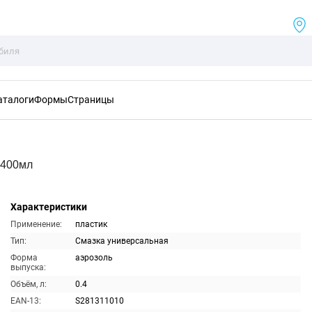
аталоги
Формы
Страницы
 400мл
Характеристики
Применение:
пластик
Тип:
Смазка универсальная
Форма
аэрозоль
выпуска:
Объём, л:
0.4
EAN-13:
S281311010