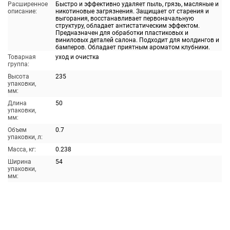
Расширенное
Быстро и эффективно удаляет пыль, грязь, масляные и
описание:
никотиновые загрязнения. Защищает от старения и
выгорания, восстанавливает первоначальную
структуру, обладает антистатическим эффектом.
Предназначен для обработки пластиковых и
виниловых деталей салона. Подходит для молдингов и
бамперов. Обладает приятным ароматом клубники.
Товарная
уход и очистка
группа:
Высота
235
упаковки,
мм:
Длина
50
упаковки,
мм:
Объем
0.7
упаковки, л:
Масса, кг:
0.238
Ширина
54
упаковки,
мм: