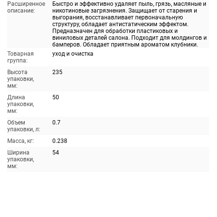
Расширенное
Быстро и эффективно удаляет пыль, грязь, масляные и
описание:
никотиновые загрязнения. Защищает от старения и
выгорания, восстанавливает первоначальную
структуру, обладает антистатическим эффектом.
Предназначен для обработки пластиковых и
виниловых деталей салона. Подходит для молдингов и
бамперов. Обладает приятным ароматом клубники.
Товарная
уход и очистка
группа:
Высота
235
упаковки,
мм:
Длина
50
упаковки,
мм:
Объем
0.7
упаковки, л:
Масса, кг:
0.238
Ширина
54
упаковки,
мм: