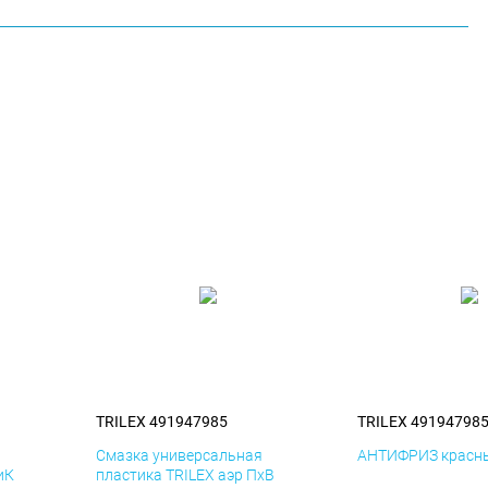
TRILEX 491947985
TRILEX 49194798
я
Смазка универсальная
АНТИФРИЗ красны
иК
пластика TRILEX аэр ПхВ