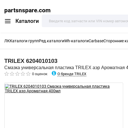
partsnspare.com
Каталоги
ЛК
Каталоги групп
Ред.каталоги
Wh-каталоги
Carbase
Сторонние к
TRILEX
6204010103
Смазка универсальная пластика TRILEX аэр Ароматная 
О бренде TRILEX
0 оценок