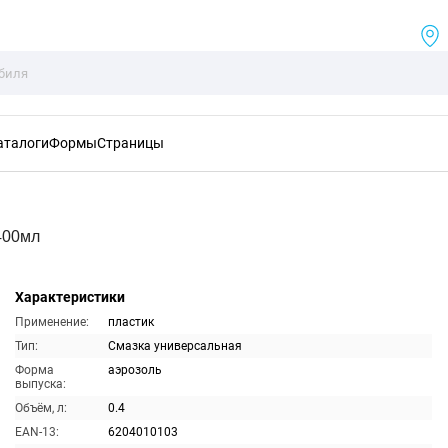
аталоги
Формы
Страницы
400мл
Характеристики
Применение:
пластик
Тип:
Смазка универсальная
Форма
аэрозоль
выпуска:
Объём, л:
0.4
EAN-13:
6204010103