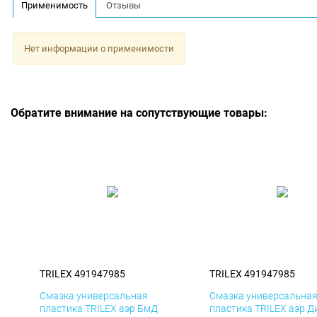
Применимость
Отзывы
Нет информации о применимости
Обратите внимание на сопутствующие товары:
TRILEX 491947985
TRILEX 491947985
Смазка универсальная
Смазка универсальна
пластика TRILEX аэр БмД
пластика TRILEX аэр Д