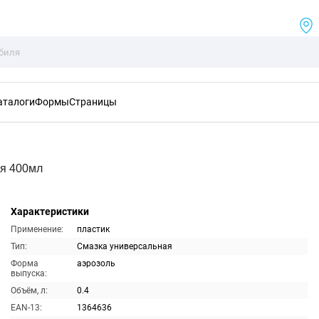
аталоги
Формы
Страницы
ая 400мл
Характеристики
Применение:
пластик
Тип:
Смазка универсальная
Форма
аэрозоль
выпуска:
Объём, л:
0.4
EAN-13:
1364636