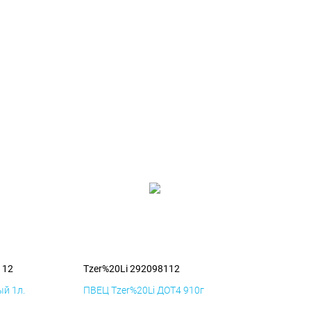
112
Tzer%20Li 292098112
й 1л.
ПВЕЦ Tzer%20Li ДОТ4 910г