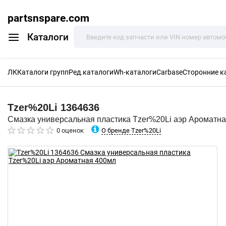
partsnspare.com
Каталоги
ЛК
Каталоги групп
Ред.каталоги
Wh-каталоги
Carbase
Сторонние к
Tzer%20Li
1364636
Смазка универсальная пластика Tzer%20Li аэр Ароматн
О бренде Tzer%20Li
0 оценок