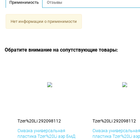
Применимость
Отзывы
Нет информации о применимости
Обратите внимание на сопутствующие товары:
Tzer%20Li 292098112
Tzer%20Li 292098112
Смазка универсальная
Смазка универсальна
пластика Tzer%20Li аэр БмД
пластика Tzer%20Li аэ