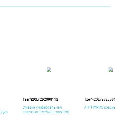
Tzer%20Li 292098112
Tzer%20Li 292098
я
Смазка универсальная
АНТИФРИЗ красны
р ДиК
пластика Tzer%20Li аэр ПхВ