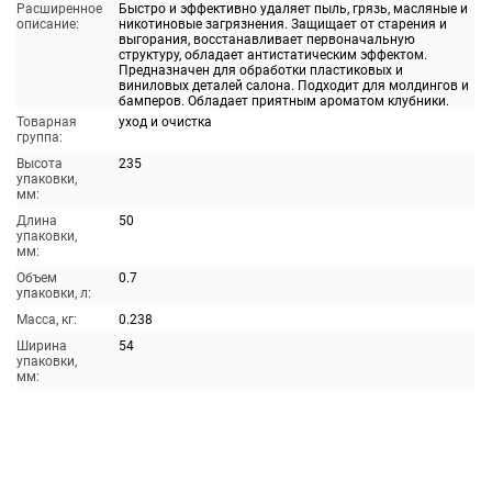
Расширенное
Быстро и эффективно удаляет пыль, грязь, масляные и
описание:
никотиновые загрязнения. Защищает от старения и
выгорания, восстанавливает первоначальную
структуру, обладает антистатическим эффектом.
Предназначен для обработки пластиковых и
виниловых деталей салона. Подходит для молдингов и
бамперов. Обладает приятным ароматом клубники.
Товарная
уход и очистка
группа:
Высота
235
упаковки,
мм:
Длина
50
упаковки,
мм:
Объем
0.7
упаковки, л:
Масса, кг:
0.238
Ширина
54
упаковки,
мм: