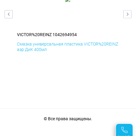
VICTOR%20REINZ 1042694954
VIC
INZ
Смазка универсальная пластика VICTOR%20REINZ
Сма
аэр ДиК 400мл
аэр
© Все права защищены.