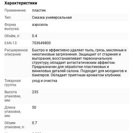
Характеристики
Применение:
пластик
Тип:
Смазка универсальная
Форма
аэрозоль
выпуска:
Объём, л:
0.4
EAN-13:
703649800
Расширенное
Быстро и эффективно удаляет пыль, грязь, масляные и
описание:
никотиновые загрязнения. Защищает от старения и
выгорания, восстанавливает первоначальную
структуру, обладает антистатическим эффектом.
Предназначен для обработки пластиковых и
виниловых деталей салона. Подходит для молдингов и
бамперов. Обладает приятным ароматом клубники.
Товарная
уход и очистка
группа:
Высота
235
упаковки,
мм:
Длина
50
упаковки,
мм:
Объем
0.7
упаковки, л: