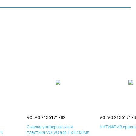
VOLVO 2136171782
VOLVO 213617178
я
Смазка универсальная
АНТИФРИЗ красны
иК
пластика VOLVO аэр ПхВ 400мл