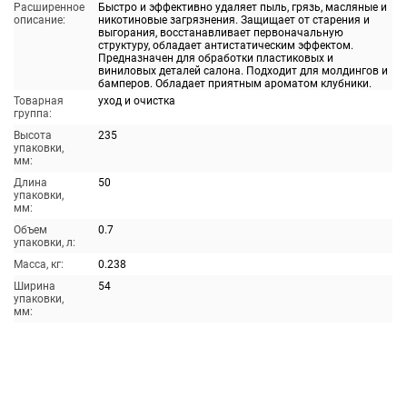
Расширенное
Быстро и эффективно удаляет пыль, грязь, масляные и
описание:
никотиновые загрязнения. Защищает от старения и
выгорания, восстанавливает первоначальную
структуру, обладает антистатическим эффектом.
Предназначен для обработки пластиковых и
виниловых деталей салона. Подходит для молдингов и
бамперов. Обладает приятным ароматом клубники.
Товарная
уход и очистка
группа:
Высота
235
упаковки,
мм:
Длина
50
упаковки,
мм:
Объем
0.7
упаковки, л:
Масса, кг:
0.238
Ширина
54
упаковки,
мм: