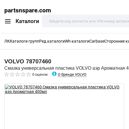
partsnspare.com
Каталоги
ЛК
Каталоги групп
Ред.каталоги
Wh-каталоги
Carbase
Сторонние к
VOLVO
78707460
Смазка универсальная пластика VOLVO аэр Ароматная 
О бренде VOLVO
0 оценок