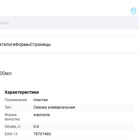
аталоги
Формы
Страницы
400мл
Характеристики
Применение:
пластик
Тип:
Смазка универсальная
Форма
аэрозоль
выпуска:
Объём, л:
0.4
EAN-13:
78707460