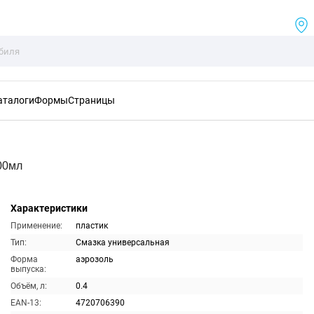
аталоги
Формы
Страницы
00мл
Характеристики
Применение:
пластик
Тип:
Смазка универсальная
Форма
аэрозоль
выпуска:
Объём, л:
0.4
EAN-13:
4720706390