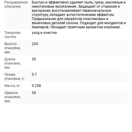
Расширенное
Быстро и эффективно удаляет пыль, грязь, масляные и
описание:
никотиновые загрязнения. Защищает от старения и
выгорания, восстанавливает первоначальную
структуру, обладает антистатическим эффектом.
Предназначен для обработки пластиковых и
виниловых деталей салона. Подходит для молдингов и
бамперов. Обладает приятным ароматом клубники.
Товарная
уход и очистка
группа:
Высота
235
упаковки,
мм:
Длина
50
упаковки,
мм:
Объем
0.7
упаковки, л:
Масса, кг:
0.238
Ширина
54
упаковки,
мм: