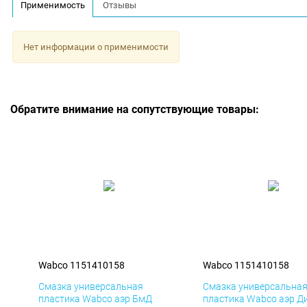
Применимость
Отзывы
Нет информации о применимости
Обратите внимание на сопутствующие товары:
Wabco 1151410158
Wabco 1151410158
Смазка универсальная
Смазка универсальна
пластика Wabco аэр БмД
пластика Wabco аэр Д