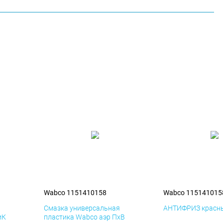
Wabco 1151410158
Wabco 115141015
я
Смазка универсальная
АНТИФРИЗ красны
иК
пластика Wabco аэр ПхВ