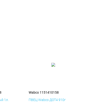
8
Wabco 1151410158
й 1л.
ПВЕЦ Wabco ДОТ4 910г