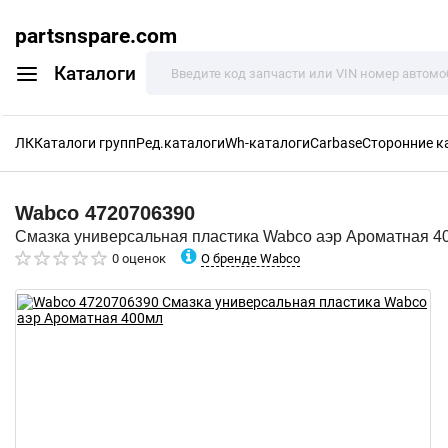
partsnspare.com
Каталоги
ЛК
Каталоги групп
Ред.каталоги
Wh-каталоги
Carbase
Сторонние к
Wabco
4720706390
Смазка универсальная пластика Wabco аэр Ароматная 4
О бренде Wabco
0 оценок