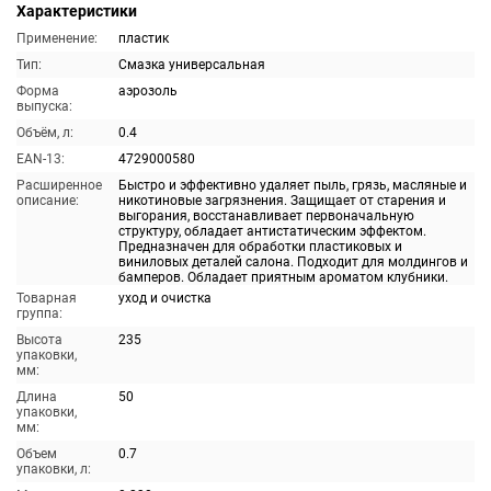
Характеристики
Применение:
пластик
Тип:
Смазка универсальная
Форма
аэрозоль
выпуска:
Объём, л:
0.4
EAN-13:
4729000580
Расширенное
Быстро и эффективно удаляет пыль, грязь, масляные и
описание:
никотиновые загрязнения. Защищает от старения и
выгорания, восстанавливает первоначальную
структуру, обладает антистатическим эффектом.
Предназначен для обработки пластиковых и
виниловых деталей салона. Подходит для молдингов и
бамперов. Обладает приятным ароматом клубники.
Товарная
уход и очистка
группа:
Высота
235
упаковки,
мм:
Длина
50
упаковки,
мм:
Объем
0.7
упаковки, л: