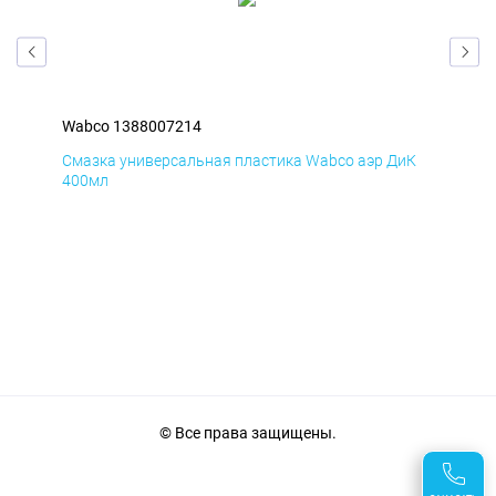
Wabco 1388007214
Wab
мД
Смазка универсальная пластика Wabco аэр ДиК
Сма
400мл
40
© Все права защищены.