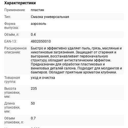
Характеристики
Применение:
пластик
Тип:
Смазка универсальная
Форма
аэрозоль
выпуска:
Объём, л:
0.4
EAN-13:
4802050010
Расширенное
Быстро и эффективно удаляет пыль, грязь, масляные и
описание:
никотиновые загрязнения. Защищает от старения и
выгорания, восстанавливает первоначальную
структуру, обладает антистатическим эффектом.
Предназначен для обработки пластиковых и
виниловых деталей салона. Подходит для молдингов и
бамперов. Обладает приятным ароматом клубники.
Товарная
уход и очистка
группа:
Высота
235
упаковки,
мм:
Длина
50
упаковки,
мм:
Объем
0.7
упаковки, л: