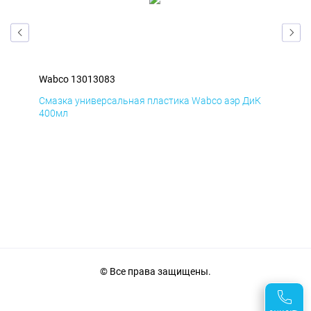
Wabco 13013083
Wab
мД
Смазка универсальная пластика Wabco аэр ДиК
Сма
400мл
40
© Все права защищены.