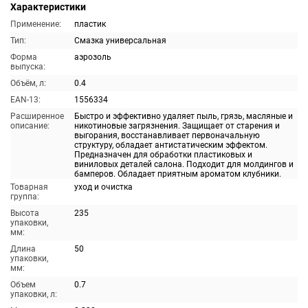
Характеристики
Применение:
пластик
Тип:
Смазка универсальная
Форма
аэрозоль
выпуска:
Объём, л:
0.4
EAN-13:
1556334
Расширенное
Быстро и эффективно удаляет пыль, грязь, масляные и
описание:
никотиновые загрязнения. Защищает от старения и
выгорания, восстанавливает первоначальную
структуру, обладает антистатическим эффектом.
Предназначен для обработки пластиковых и
виниловых деталей салона. Подходит для молдингов и
бамперов. Обладает приятным ароматом клубники.
Товарная
уход и очистка
группа:
Высота
235
упаковки,
мм:
Длина
50
упаковки,
мм:
Объем
0.7
упаковки, л: