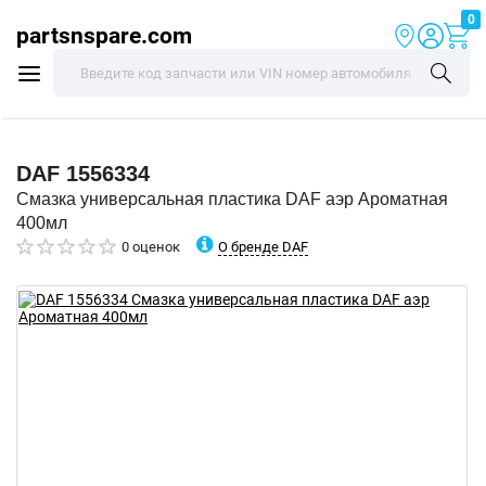
0
partsnspare.com
DAF
1556334
Смазка универсальная пластика DAF аэр Ароматная
400мл
О бренде DAF
0 оценок