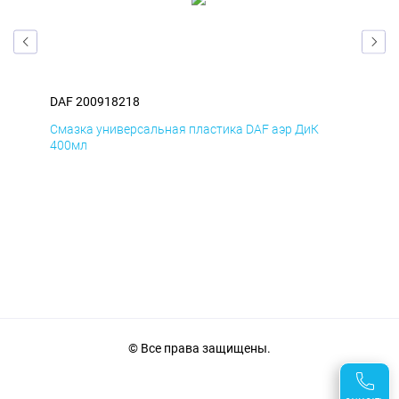
DAF 200918218
DAF
Смазка универсальная пластика DAF аэр ДиК
Сма
400мл
40
© Все права защищены.