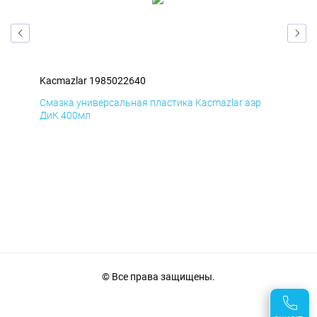
Kacmazlar 1985022640
Kac
р
Смазка универсальная пластика Kacmazlar аэр
Сма
ДиК 400мл
ПхВ
© Все права защищены.