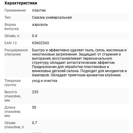
Характеристики
Применение:
пластик
Тип:
Смазка универсальная
Форма
аэрозоль
выпуска:
Объём, л:
0.4
EAN-13:
K0602543
Расширенное
Быстро и эффективно удаляет пыль, грязь, масляные и
описание:
никотиновые загрязнения. Защищает от старения и
выгорания, восстанавливает первоначальную
структуру, обладает антистатическим эффектом.
Предназначен для обработки пластиковых и
виниловых деталей салона. Подходит для молдингов и
бамперов. Обладает приятным ароматом клубники.
Товарная
уход и очистка
группа:
Высота
235
упаковки,
мм:
Длина
50
упаковки,
мм:
Объем
0.7
упаковки, л: