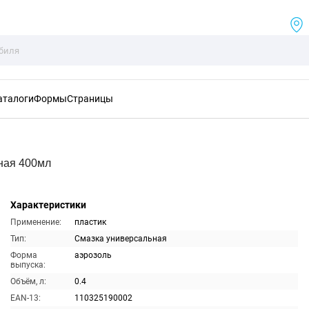
аталоги
Формы
Страницы
ная 400мл
Характеристики
Применение:
пластик
Тип:
Смазка универсальная
Форма
аэрозоль
выпуска:
Объём, л:
0.4
EAN-13:
110325190002