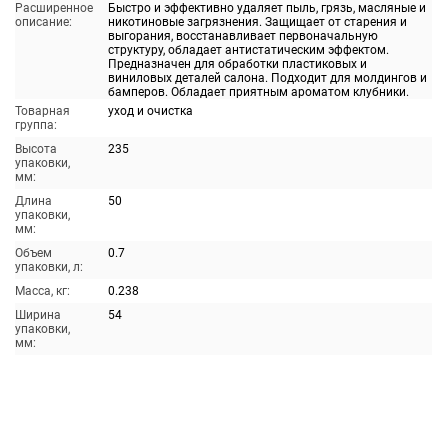
Расширенное
Быстро и эффективно удаляет пыль, грязь, масляные и
описание:
никотиновые загрязнения. Защищает от старения и
выгорания, восстанавливает первоначальную
структуру, обладает антистатическим эффектом.
Предназначен для обработки пластиковых и
виниловых деталей салона. Подходит для молдингов и
бамперов. Обладает приятным ароматом клубники.
Товарная
уход и очистка
группа:
Высота
235
упаковки,
мм:
Длина
50
упаковки,
мм:
Объем
0.7
упаковки, л:
Масса, кг:
0.238
Ширина
54
упаковки,
мм: