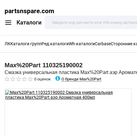
partsnspare.com
Каталоги
ЛК
Каталоги групп
Ред.каталоги
Wh-каталоги
Carbase
Сторонние к
Max%20Part
110325190002
Смазка универсальная пластика Max%20Part аэр Аромат
О бренде Max%20Part
0 оценок