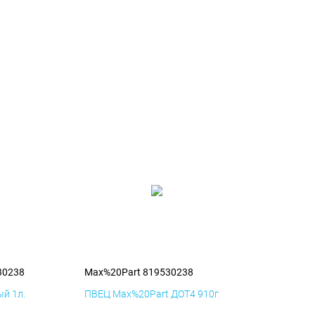
30238
Max%20Part 819530238
й 1л.
ПВЕЦ Max%20Part ДОТ4 910г