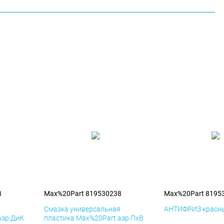
8
Max%20Part 819530238
Max%20Part 8195
я
Смазка универсальная
АНТИФРИЗ красны
аэр ДиК
пластика Max%20Part аэр ПхВ