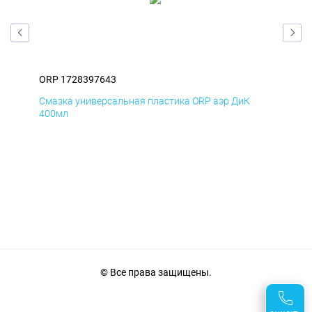
ORP 1728397643
ORP
Смазка универсальная пластика ORP аэр ДиК
Сма
400мл
40
© Все права защищены.