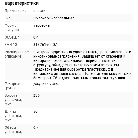
Характеристики
Применение:
пластик
Тип:
Смазка универсальная
Форма
аэрозоль
выпуска:
Объём, л:
0.4
EAN-13:
81326160007
Расширенное
Быстро и эффективно удаляет пыль, грязь, масляные и
описание:
никотиновые загрязнения. Защищает от старения и
выгорания, восстанавливает первоначальную
структуру, обладает антистатическим эффектом.
Предназначен для обработки пластиковых и
виниловых деталей салона. Подходит для молдингов и
бамперов. Обладает приятным ароматом клубники.
Товарная
уход и очистка
группа:
Высота
235
упаковки,
мм:
Длина
50
упаковки,
мм:
Объем
0.7
упаковки, л: