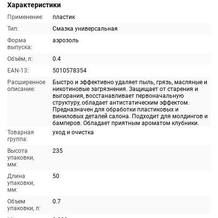
Характеристики
Применение:
пластик
Тип:
Смазка универсальная
Форма
аэрозоль
выпуска:
Объём, л:
0.4
EAN-13:
5010578354
Расширенное
Быстро и эффективно удаляет пыль, грязь, масляные и
описание:
никотиновые загрязнения. Защищает от старения и
выгорания, восстанавливает первоначальную
структуру, обладает антистатическим эффектом.
Предназначен для обработки пластиковых и
виниловых деталей салона. Подходит для молдингов и
бамперов. Обладает приятным ароматом клубники.
Товарная
уход и очистка
группа:
Высота
235
упаковки,
мм:
Длина
50
упаковки,
мм:
Объем
0.7
упаковки, л: