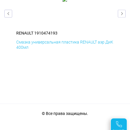
RENAULT 1910474193
REN
Смазка универсальная пластика RENAULT аэр ДиК
Сма
400мл
40
© Все права защищены.