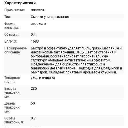
Характеристики
Применение:
пластик
Тип:
Смазка универсальная
Форма
аэрозоль
выпуска:
Объём, л:
0.4
EAN-13:
1683
Расширенное
Быстро и эффективно удаляет пыль, грязь, масляные и
описание:
никотиновые загрязнения. Защищает от старения и
выгорания, восстанавливает первоначальную
структуру, обладает антистатическим эффектом.
Предназначен для обработки пластиковых и
виниловых деталей салона. Подходит для молдингов и
бамперов. Обладает приятным ароматом клубники.
Товарная
уход и очистка
группа:
Высота
235
упаковки,
мм:
Длина
50
упаковки,
мм:
Объем
0.7
упаковки, л: