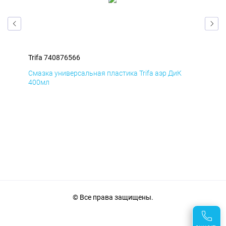
Trifa 740876566
Tri
Смазка универсальная пластика Trifa аэр ДиК
Сма
400мл
40
© Все права защищены.